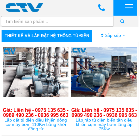
Sắp xếp
THIẾT KẾ VÀ LẮP ĐẶT HỆ THỐNG TỦ ĐIỆN
Giá: Liên hệ - 0975 135 635 -
Giá: Liên hệ - 0975 135 635 -
0989 490 236 - 0936 995 663
0989 490 236 - 0936 995 663
Lắp đặt tủ điện điều khiển động
Lắp ráp tủ điện biến tần điều
cơ máy bơm 110Kw bằng khởi
khiển cụm máy bơm tăng áp
động từ
75Kw