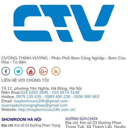
CƯỜNG-THỊNH-VƯƠNG - Phân Phối Bơm Công Nghiệp - Bơm Cứu
Hỏa - Tủ điện
LIÊN HỆ VỚI CHÚNG TÔI
Tổ 12, phường Yên Nghĩa, Hà Đông, Hà Nội
Điện thoại:
024 6292 3846 - 024 6674 3148
Hotline:
0975 135 635 - 0989 490 236 - 0936 995 663
Email:
maybomnuoc24h@gmail.com -
suamaybomcongnghiep@gmail.com
Website:
http://maybomnuoc24h.com.vn/
XƯỞNG SỬA CHỮA
SHOWROOM HÀ NỘI
Địa chỉ:
Km số 03 Đường Phan
Địa chỉ:
Km số 03 Đường Phan Trọng
Trọng Tuệ, Xã Thanh Liệt, Huyện