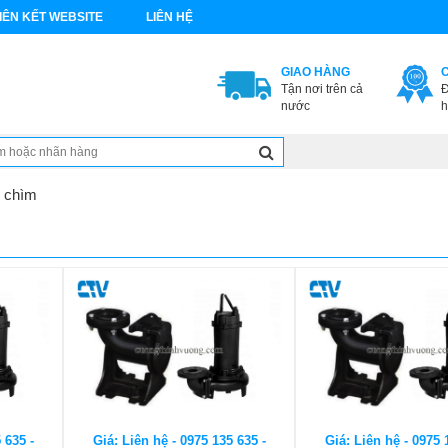
IÊN KẾT WEBSITE
LIÊN HỆ
GIAO HÀNG
Tận nơi trên cả
Đ
nước
h
 chìm
 635 -
Giá: Liên hệ - 0975 135 635 -
Giá: Liên hệ - 0975 