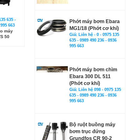
135 635 -
Phớt máy bơm Ebara
 995 663
MG1/18 (Phớt cơ khí)
ho máy
Giá: Liên hệ - 0 - 0975 135
S 50
635 - 0989 490 236 - 0936
995 663
Phớt máy bơm chìm
Ebara 300 DL 511
(Phớt cơ khí)
Giá: Liên hệ 098 - 0975 135
635 - 0989 490 236 - 0936
995 663
Bộ ruột buồng máy
bơm trục đứng
Grundfos CR 90-2