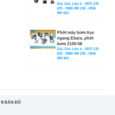
Giá: Giá: Liên h - 0975 135
635 - 0989 490 236 - 0936
995 663
Phớt máy bơm trục
ngang Ebara, phớt
bơm 2100-58
Giá: Giá: Liên h - 0975 135
635 - 0989 490 236 - 0936
995 663
BẢN ĐỒ