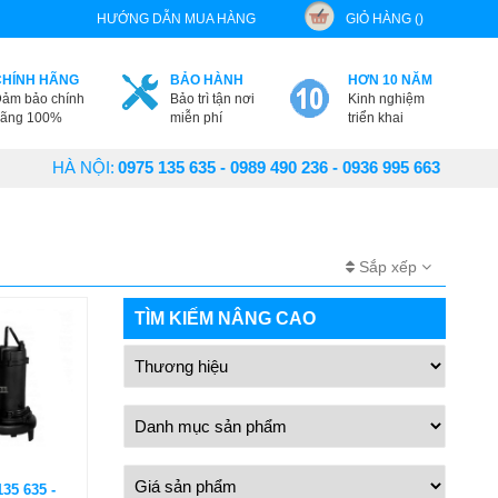
HƯỚNG DẪN MUA HÀNG
GIỎ HÀNG ()
CHÍNH HÃNG
BẢO HÀNH
HƠN 10 NĂM
ảm bảo chính
Bảo trì tận nơi
Kinh nghiệm
ãng 100%
miễn phí
triển khai
HÀ NỘI:
0975 135 635 - 0989 490 236 - 0936 995 663
Sắp xếp
TÌM KIẾM NÂNG CAO
135 635 -