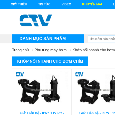
GIỚI THIỆU
TIN TỨC
VIDEO
KHUYẾN MẠI
L
DANH MỤC SẢN PHẨM
Trang chủ
Phụ tùng máy bơm
Khớp nối nhanh cho bơm
KHỚP NỐI NHANH CHO BƠM CHÌM
Giá: Liên hệ - 0975 135 635 -
Giá: Liên hệ - 0975 135