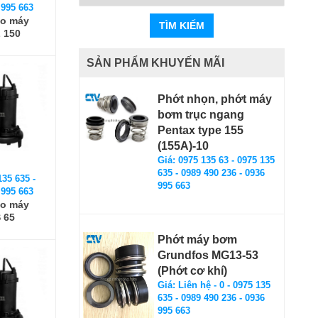
 995 663
ho máy
TÌM KIẾM
 150
SẢN PHẨM KHUYẾN MÃI
Phớt nhọn, phớt máy
bơm trục ngang
Pentax type 155
(155A)-10
Giá: 0975 135 63 - 0975 135
635 - 0989 490 236 - 0936
135 635 -
995 663
 995 663
ho máy
 65
Phớt máy bơm
Grundfos MG13-53
(Phớt cơ khí)
Giá: Liên hệ - 0 - 0975 135
635 - 0989 490 236 - 0936
995 663