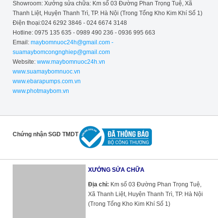
Showroom: Xưởng sửa chữa: Km số 03 Đường Phan Trọng Tuệ, Xã
Thanh Liệt, Huyện Thanh Trì, TP. Hà Nội (Trong Tổng Kho Kim Khí Số 1)
Điện thoại:024 6292 3846 - 024 6674 3148
Hotline: 0975 135 635 - 0989 490 236 - 0936 995 663
Email:
maybomnuoc24h@gmail.com -
suamaybomcongnghiep@gmail.com
Website:
www.maybomnuoc24h.vn
www.suamaybomnuoc.vn
www.ebarapumps.com.vn
www.photmaybom.vn
Chứng nhận SGD TMDT
XƯỞNG SỬA CHỮA
Địa chỉ:
Km số 03 Đường Phan Trọng Tuệ,
Xã Thanh Liệt, Huyện Thanh Trì, TP. Hà Nội
(Trong Tổng Kho Kim Khí Số 1)