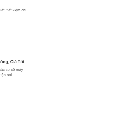
t, tiết kiệm chi
óng, Giá Tốt
 các sự cố máy
tận nơi.