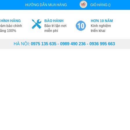
HƯỚNG DẪN MUA HÀNG
GIỎ HÀNG ()
CHÍNH HÃNG
BẢO HÀNH
HƠN 10 NĂM
ảm bảo chính
Bảo trì tận nơi
Kinh nghiệm
ãng 100%
miễn phí
triển khai
HÀ NỘI:
0975 135 635 - 0989 490 236 - 0936 995 663