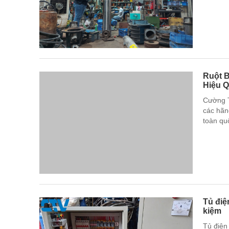
Ruột 
Hiệu 
Cường T
các hãn
toàn qu
Tủ điệ
kiệm
Tủ điện