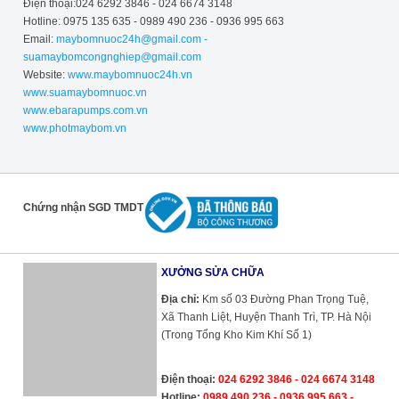
Điện thoại:024 6292 3846 - 024 6674 3148
Hotline: 0975 135 635 - 0989 490 236 - 0936 995 663
Email:
maybomnuoc24h@gmail.com -
suamaybomcongnghiep@gmail.com
Website:
www.maybomnuoc24h.vn
www.suamaybomnuoc.vn
www.ebarapumps.com.vn
www.photmaybom.vn
Chứng nhận SGD TMDT
XƯỞNG SỬA CHỮA
Địa chỉ:
Km số 03 Đường Phan Trọng Tuệ,
Xã Thanh Liệt, Huyện Thanh Trì, TP. Hà Nội
(Trong Tổng Kho Kim Khí Số 1)
Điện thoại:
024 6292 3846 - 024 6674 3148
Hotline:
0989 490 236 - 0936 995 663 -