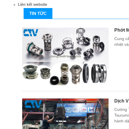
Liên kết website
TIN TỨC
Phớt 
Cung cấ
nhiệt v
Dịch 
Cường T
Tsurumi,
hành dà