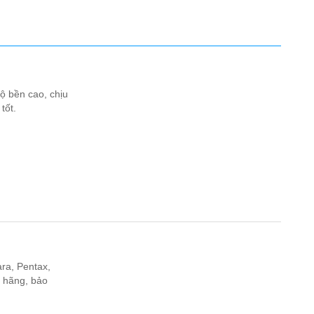
ộ bền cao, chịu
tốt.
ra, Pentax,
h hãng, bảo