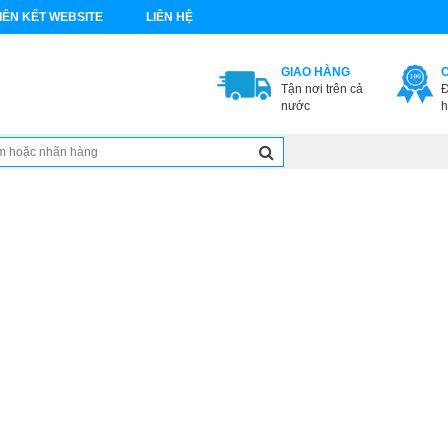
IÊN KẾT WEBSITE
LIÊN HỆ
GIAO HÀNG
Tận nơi trên cả
Đ
nước
h