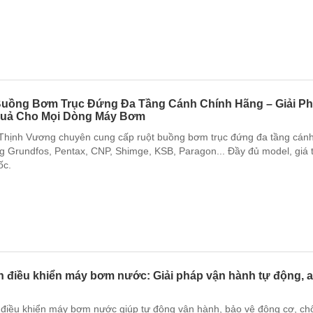
Buồng Bơm Trục Đứng Đa Tầng Cánh Chính Hãng – Giải Ph
Quả Cho Mọi Dòng Máy Bơm
hịnh Vương chuyên cung cấp ruột buồng bơm trục đứng đa tầng cánh
g Grundfos, Pentax, CNP, Shimge, KSB, Paragon... Đầy đủ model, giá t
ốc.
n điều khiển máy bơm nước: Giải pháp vận hành tự động, an
 điều khiển máy bơm nước giúp tự động vận hành, bảo vệ động cơ, ch