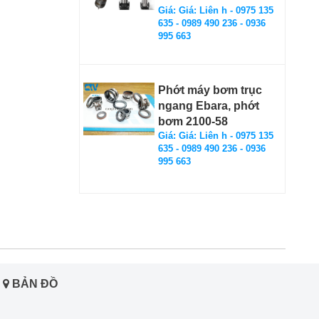
Giá: Giá: Liên h - 0975 135
635 - 0989 490 236 - 0936
995 663
Phớt máy bơm trục
ngang Ebara, phớt
bơm 2100-58
Giá: Giá: Liên h - 0975 135
635 - 0989 490 236 - 0936
995 663
BẢN ĐỒ