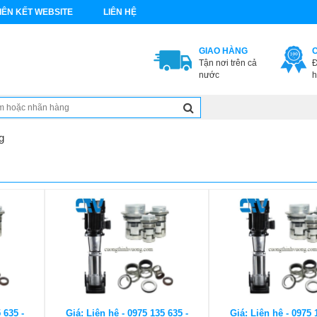
IÊN KẾT WEBSITE
LIÊN HỆ
GIAO HÀNG
Tận nơi trên cả
Đ
nước
h
g
 635 -
Giá: Liên hệ - 0975 135 635 -
Giá: Liên hệ - 0975 