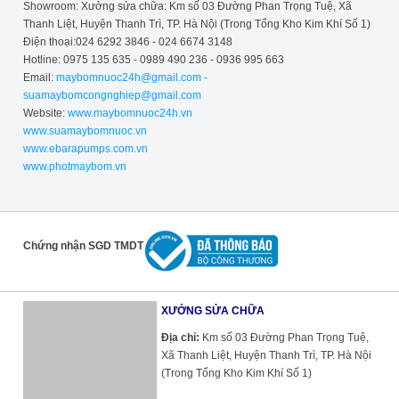
Showroom: Xưởng sửa chữa: Km số 03 Đường Phan Trọng Tuệ, Xã
Thanh Liệt, Huyện Thanh Trì, TP. Hà Nội (Trong Tổng Kho Kim Khí Số 1)
Điện thoại:024 6292 3846 - 024 6674 3148
Hotline: 0975 135 635 - 0989 490 236 - 0936 995 663
Email:
maybomnuoc24h@gmail.com -
suamaybomcongnghiep@gmail.com
Website:
www.maybomnuoc24h.vn
www.suamaybomnuoc.vn
www.ebarapumps.com.vn
www.photmaybom.vn
Chứng nhận SGD TMDT
XƯỞNG SỬA CHỮA
Địa chỉ:
Km số 03 Đường Phan Trọng Tuệ,
Xã Thanh Liệt, Huyện Thanh Trì, TP. Hà Nội
(Trong Tổng Kho Kim Khí Số 1)