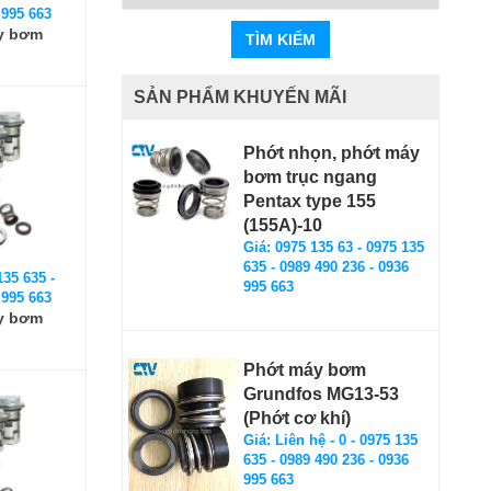
 995 663
y bơm
TÌM KIẾM
SẢN PHẨM KHUYẾN MÃI
Phớt nhọn, phớt máy
bơm trục ngang
Pentax type 155
(155A)-10
Giá: 0975 135 63 - 0975 135
635 - 0989 490 236 - 0936
135 635 -
995 663
 995 663
y bơm
Phớt máy bơm
Grundfos MG13-53
(Phớt cơ khí)
Giá: Liên hệ - 0 - 0975 135
635 - 0989 490 236 - 0936
995 663