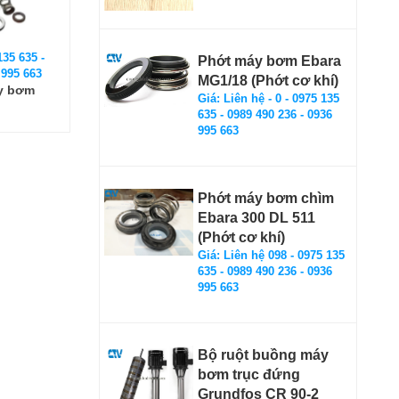
135 635 -
Phớt máy bơm Ebara
 995 663
MG1/18 (Phớt cơ khí)
y bơm
Giá: Liên hệ - 0 - 0975 135
635 - 0989 490 236 - 0936
995 663
Phớt máy bơm chìm
Ebara 300 DL 511
(Phớt cơ khí)
Giá: Liên hệ 098 - 0975 135
635 - 0989 490 236 - 0936
995 663
Bộ ruột buồng máy
bơm trục đứng
Grundfos CR 90-2