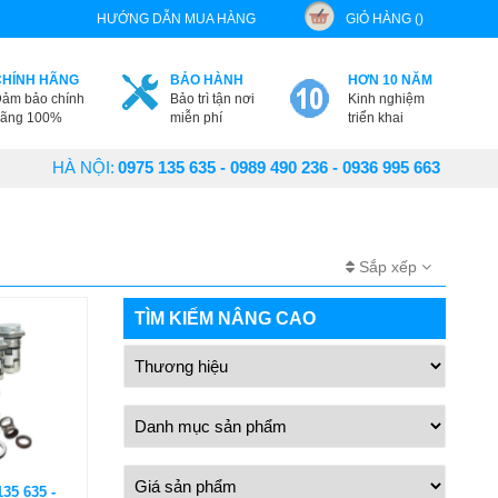
HƯỚNG DẪN MUA HÀNG
GIỎ HÀNG ()
CHÍNH HÃNG
BẢO HÀNH
HƠN 10 NĂM
ảm bảo chính
Bảo trì tận nơi
Kinh nghiệm
ãng 100%
miễn phí
triển khai
HÀ NỘI:
0975 135 635 - 0989 490 236 - 0936 995 663
Sắp xếp
TÌM KIẾM NÂNG CAO
135 635 -