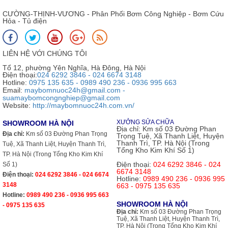
CƯỜNG-THỊNH-VƯƠNG - Phân Phối Bơm Công Nghiệp - Bơm Cứu
Hỏa - Tủ điện
LIÊN HỆ VỚI CHÚNG TÔI
Tổ 12, phường Yên Nghĩa, Hà Đông, Hà Nội
Điện thoại:
024 6292 3846 - 024 6674 3148
Hotline:
0975 135 635 - 0989 490 236 - 0936 995 663
Email:
maybomnuoc24h@gmail.com -
suamaybomcongnghiep@gmail.com
Website:
http://maybomnuoc24h.com.vn/
XƯỞNG SỬA CHỮA
SHOWROOM HÀ NỘI
Địa chỉ:
Km số 03 Đường Phan
Địa chỉ:
Km số 03 Đường Phan Trọng
Trọng Tuệ, Xã Thanh Liệt, Huyện
Thanh Trì, TP. Hà Nội (Trong
Tuệ, Xã Thanh Liệt, Huyện Thanh Trì,
Tổng Kho Kim Khí Số 1)
TP. Hà Nội (Trong Tổng Kho Kim Khí
Điện thoại:
024 6292 3846 - 024
Số 1)
6674 3148
Điện thoại:
024 6292 3846 - 024 6674
Hotline:
0989 490 236 - 0936 995
3148
663 - 0975 135 635
Hotline:
0989 490 236 - 0936 995 663
SHOWROOM HÀ NỘI
- 0975 135 635
Địa chỉ:
Km số 03 Đường Phan Trọng
Tuệ, Xã Thanh Liệt, Huyện Thanh Trì,
TP. Hà Nội (Trong Tổng Kho Kim Khí