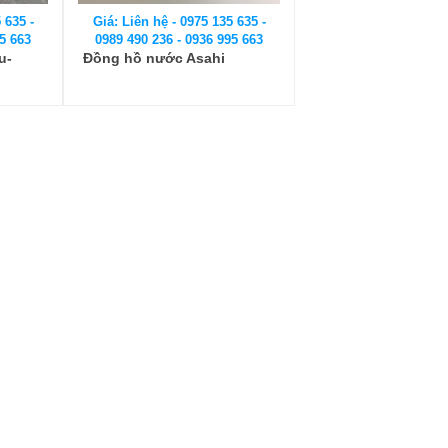
 635 -
Giá: Liên hệ - 0975 135 635 -
5 663
0989 490 236 - 0936 995 663
u-
Đồng hồ nước Asahi