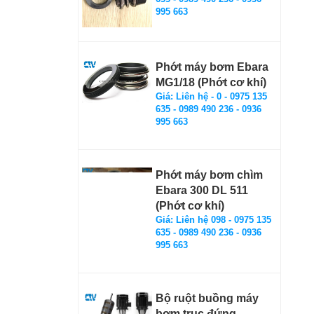
995 663
Phớt máy bơm Ebara
MG1/18 (Phớt cơ khí)
Giá: Liên hệ - 0 - 0975 135
635 - 0989 490 236 - 0936
995 663
Phớt máy bơm chìm
Ebara 300 DL 511
(Phớt cơ khí)
Giá: Liên hệ 098 - 0975 135
635 - 0989 490 236 - 0936
995 663
Bộ ruột buồng máy
bơm trục đứng