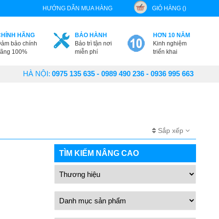
HƯỚNG DẪN MUA HÀNG
GIỎ HÀNG ()
CHÍNH HÃNG
BẢO HÀNH
HƠN 10 NĂM
ảm bảo chính
Bảo trì tận nơi
Kinh nghiệm
ãng 100%
miễn phí
triển khai
HÀ NỘI:
0975 135 635 - 0989 490 236 - 0936 995 663
Sắp xếp
TÌM KIẾM NÂNG CAO