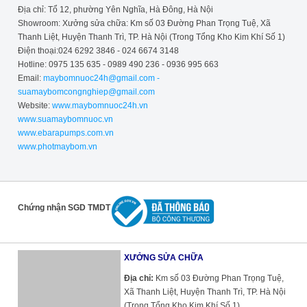
Địa chỉ: Tổ 12, phường Yên Nghĩa, Hà Đông, Hà Nội
Showroom: Xưởng sửa chữa: Km số 03 Đường Phan Trọng Tuệ, Xã
Thanh Liệt, Huyện Thanh Trì, TP. Hà Nội (Trong Tổng Kho Kim Khí Số 1)
Điện thoại:024 6292 3846 - 024 6674 3148
Hotline: 0975 135 635 - 0989 490 236 - 0936 995 663
Email:
maybomnuoc24h@gmail.com -
suamaybomcongnghiep@gmail.com
Website:
www.maybomnuoc24h.vn
www.suamaybomnuoc.vn
www.ebarapumps.com.vn
www.photmaybom.vn
Chứng nhận SGD TMDT
XƯỞNG SỬA CHỮA
Địa chỉ:
Km số 03 Đường Phan Trọng Tuệ,
Xã Thanh Liệt, Huyện Thanh Trì, TP. Hà Nội
(Trong Tổng Kho Kim Khí Số 1)