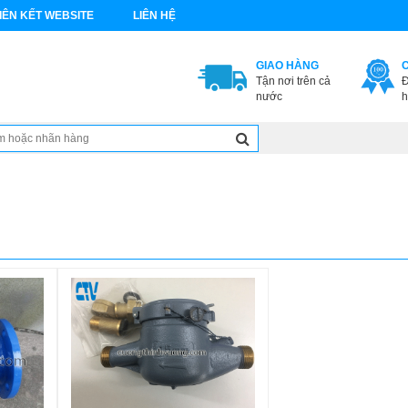
IÊN KẾT WEBSITE
LIÊN HỆ
GIAO HÀNG
Tận nơi trên cả
Đ
nước
h