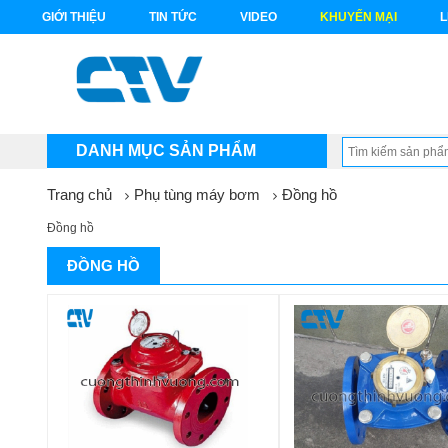
GIỚI THIỆU
TIN TỨC
VIDEO
KHUYẾN MẠI
L
DANH MỤC SẢN PHẨM
Trang chủ
Phụ tùng máy bơm
Đồng hồ
Đồng hồ
ĐỒNG HỒ