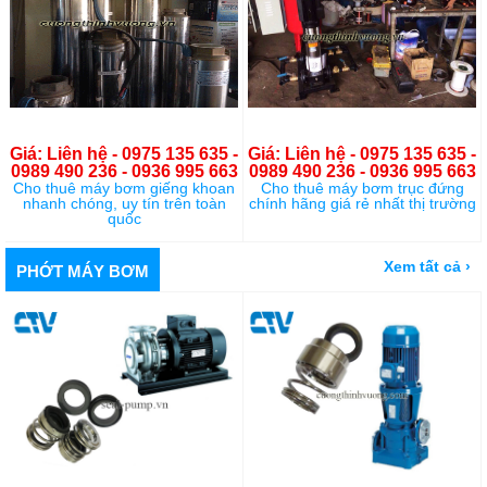
Giá: Liên hệ - 0975 135 635 -
Giá: Liên hệ - 0975 135 635 -
0989 490 236 - 0936 995 663
0989 490 236 - 0936 995 663
Cho thuê máy bơm giếng khoan
Cho thuê máy bơm trục đứng
nhanh chóng, uy tín trên toàn
chính hãng giá rẻ nhất thị trường
quốc
Xem tất cả ›
PHỚT MÁY BƠM