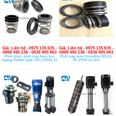
Giá: Liên hệ - 0975 135 635 -
Giá: Liên hệ - 0975 135 635 -
0989 490 236 - 0936 995 663
0989 490 236 - 0936 995 663
Phớt nhọn, phớt máy bơm trục
Phớt máy bơm Grundfos MG13-
ngang Pentax type 155 (155A)-11
55 (Phớt cơ khí)