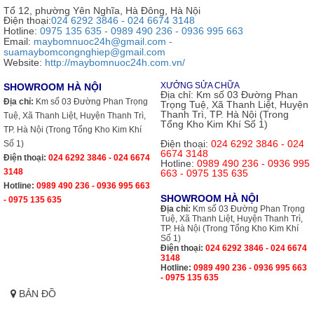
Tổ 12, phường Yên Nghĩa, Hà Đông, Hà Nội
Điện thoại:
024 6292 3846 - 024 6674 3148
Hotline:
0975 135 635 - 0989 490 236 - 0936 995 663
Email:
maybomnuoc24h@gmail.com -
suamaybomcongnghiep@gmail.com
Website:
http://maybomnuoc24h.com.vn/
XƯỞNG SỬA CHỮA
SHOWROOM HÀ NỘI
Địa chỉ:
Km số 03 Đường Phan
Địa chỉ:
Km số 03 Đường Phan Trọng
Trọng Tuệ, Xã Thanh Liệt, Huyện
Thanh Trì, TP. Hà Nội (Trong
Tuệ, Xã Thanh Liệt, Huyện Thanh Trì,
Tổng Kho Kim Khí Số 1)
TP. Hà Nội (Trong Tổng Kho Kim Khí
Điện thoại:
024 6292 3846 - 024
Số 1)
6674 3148
Điện thoại:
024 6292 3846 - 024 6674
Hotline:
0989 490 236 - 0936 995
3148
663 - 0975 135 635
Hotline:
0989 490 236 - 0936 995 663
SHOWROOM HÀ NỘI
- 0975 135 635
Địa chỉ:
Km số 03 Đường Phan Trọng
Tuệ, Xã Thanh Liệt, Huyện Thanh Trì,
TP. Hà Nội (Trong Tổng Kho Kim Khí
Số 1)
Điện thoại:
024 6292 3846 - 024 6674
3148
Hotline:
0989 490 236 - 0936 995 663
- 0975 135 635
BẢN ĐỒ