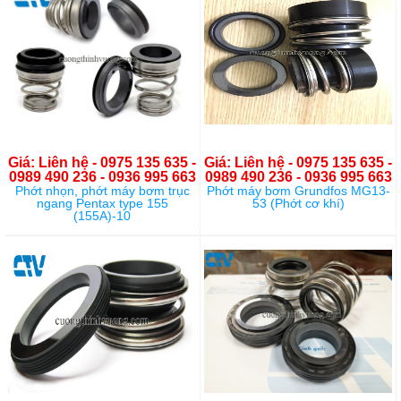
Giá: Liên hệ - 0975 135 635 -
Giá: Liên hệ - 0975 135 635 -
0989 490 236 - 0936 995 663
0989 490 236 - 0936 995 663
Phớt nhọn, phớt máy bơm trục
Phớt máy bơm Grundfos MG13-
ngang Pentax type 155
53 (Phớt cơ khí)
(155A)-10