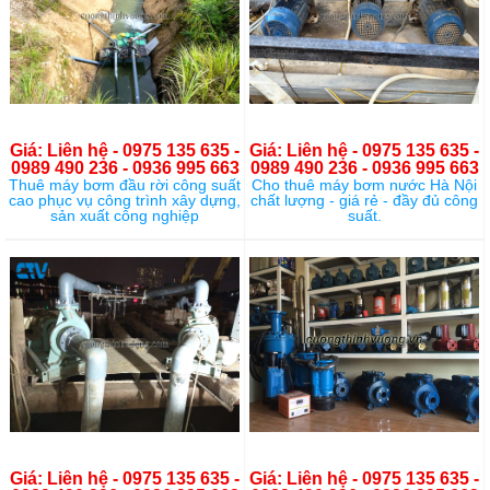
Giá: Liên hệ - 0975 135 635 -
Giá: Liên hệ - 0975 135 635 -
0989 490 236 - 0936 995 663
0989 490 236 - 0936 995 663
Thuê máy bơm đầu rời công suất
Cho thuê máy bơm nước Hà Nội
cao phục vụ công trình xây dựng,
chất lượng - giá rẻ - đầy đủ công
sản xuất công nghiệp
suất.
Giá: Liên hệ - 0975 135 635 -
Giá: Liên hệ - 0975 135 635 -