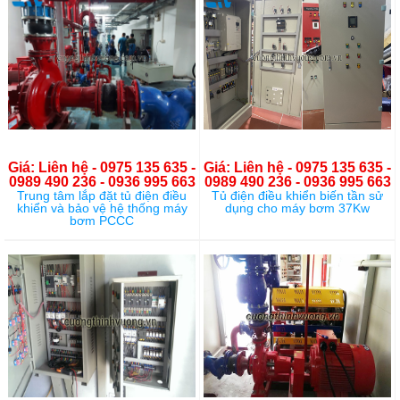
Giá: Liên hệ - 0975 135 635 -
Giá: Liên hệ - 0975 135 635 -
0989 490 236 - 0936 995 663
0989 490 236 - 0936 995 663
Trung tâm lắp đặt tủ điện điều
Tủ điện điều khiển biến tần sử
khiển và bảo vệ hệ thống máy
dụng cho máy bơm 37Kw
bơm PCCC