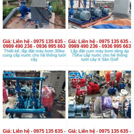
Giá: Liên hệ - 0975 135 635 -
Giá: Liên hệ - 0975 135 635 -
0989 490 236 - 0936 995 663
0989 490 236 - 0936 995 663
Thiết kế, lắp đặt máy bơm 30kw
Lắp đặt cụm máy bơm tăng áp
cung cấp nước cho hệ thống tưới
75Kw cấp nước cho hệ thống
cây
tưới cây ở Sân Golf
Giá: Liên hệ - 0975 135 635 -
Giá: Liên hệ - 0975 135 635 -