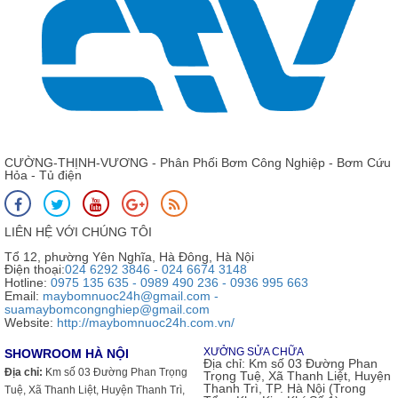
CƯỜNG-THỊNH-VƯƠNG - Phân Phối Bơm Công Nghiệp - Bơm Cứu
Hỏa - Tủ điện
LIÊN HỆ VỚI CHÚNG TÔI
Tổ 12, phường Yên Nghĩa, Hà Đông, Hà Nội
Điện thoại:
024 6292 3846 - 024 6674 3148
Hotline:
0975 135 635 - 0989 490 236 - 0936 995 663
Email:
maybomnuoc24h@gmail.com -
suamaybomcongnghiep@gmail.com
Website:
http://maybomnuoc24h.com.vn/
XƯỞNG SỬA CHỮA
SHOWROOM HÀ NỘI
Địa chỉ:
Km số 03 Đường Phan
Địa chỉ:
Km số 03 Đường Phan Trọng
Trọng Tuệ, Xã Thanh Liệt, Huyện
Thanh Trì, TP. Hà Nội (Trong
Tuệ, Xã Thanh Liệt, Huyện Thanh Trì,