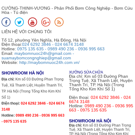
CƯỜNG-THỊNH-VƯƠNG - Phân Phối Bơm Công Nghiệp - Bơm Cứu
Hỏa - Tủ điện
LIÊN HỆ VỚI CHÚNG TÔI
Tổ 12, phường Yên Nghĩa, Hà Đông, Hà Nội
Điện thoại:
024 6292 3846 - 024 6674 3148
Hotline:
0975 135 635 - 0989 490 236 - 0936 995 663
Email:
maybomnuoc24h@gmail.com -
suamaybomcongnghiep@gmail.com
Website:
http://maybomnuoc24h.com.vn/
XƯỞNG SỬA CHỮA
SHOWROOM HÀ NỘI
Địa chỉ:
Km số 03 Đường Phan
Địa chỉ:
Km số 03 Đường Phan Trọng
Trọng Tuệ, Xã Thanh Liệt, Huyện
Thanh Trì, TP. Hà Nội (Trong
Tuệ, Xã Thanh Liệt, Huyện Thanh Trì,
Tổng Kho Kim Khí Số 1)
TP. Hà Nội (Trong Tổng Kho Kim Khí
Điện thoại:
024 6292 3846 - 024
Số 1)
6674 3148
Điện thoại:
024 6292 3846 - 024 6674
Hotline:
0989 490 236 - 0936 995
3148
663 - 0975 135 635
Hotline:
0989 490 236 - 0936 995 663
SHOWROOM HÀ NỘI
- 0975 135 635
Địa chỉ:
Km số 03 Đường Phan Trọng
Tuệ, Xã Thanh Liệt, Huyện Thanh Trì,
TP. Hà Nội (Trong Tổng Kho Kim Khí