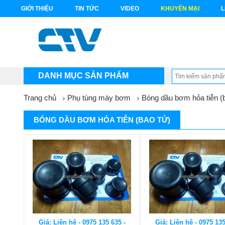
GIỚI THIỆU
TIN TỨC
VIDEO
KHUYẾN MẠI
L
DANH MỤC SẢN PHẨM
Trang chủ
Phụ tùng máy bơm
Bóng dầu bơm hỏa tiễn (
BÓNG DẦU BƠM HỎA TIỄN (BAO TỬ)
Giá: Liên hệ - 0975 135 635 -
Giá: Liên hệ - 0975 135