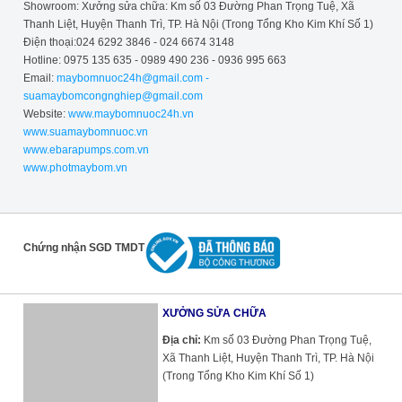
Showroom: Xưởng sửa chữa: Km số 03 Đường Phan Trọng Tuệ, Xã
Thanh Liệt, Huyện Thanh Trì, TP. Hà Nội (Trong Tổng Kho Kim Khí Số 1)
Điện thoại:024 6292 3846 - 024 6674 3148
Hotline: 0975 135 635 - 0989 490 236 - 0936 995 663
Email:
maybomnuoc24h@gmail.com -
suamaybomcongnghiep@gmail.com
Website:
www.maybomnuoc24h.vn
www.suamaybomnuoc.vn
www.ebarapumps.com.vn
www.photmaybom.vn
Chứng nhận SGD TMDT
XƯỞNG SỬA CHỮA
Địa chỉ:
Km số 03 Đường Phan Trọng Tuệ,
Xã Thanh Liệt, Huyện Thanh Trì, TP. Hà Nội
(Trong Tổng Kho Kim Khí Số 1)