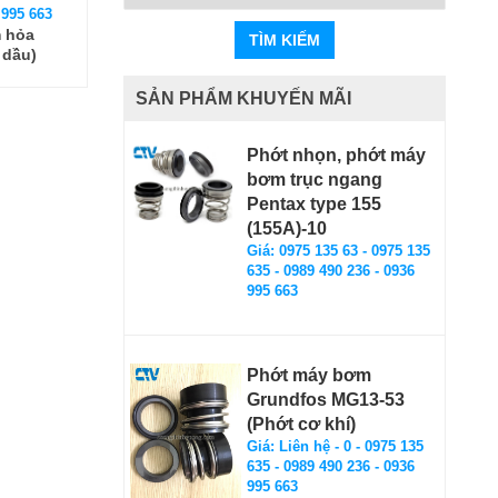
 995 663
 hỏa
TÌM KIẾM
i dầu)
SẢN PHẨM KHUYẾN MÃI
Phớt nhọn, phớt máy
bơm trục ngang
Pentax type 155
(155A)-10
Giá: 0975 135 63 - 0975 135
635 - 0989 490 236 - 0936
995 663
Phớt máy bơm
Grundfos MG13-53
(Phớt cơ khí)
Giá: Liên hệ - 0 - 0975 135
635 - 0989 490 236 - 0936
995 663