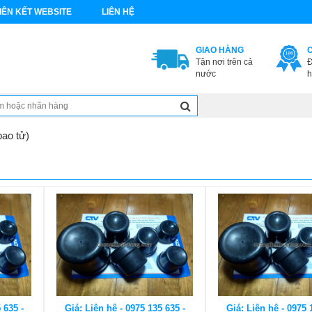
IÊN KẾT WEBSITE
LIÊN HỆ
GIAO HÀNG
Tận nơi trên cả
Đ
nước
h
bao tử)
 635 -
Giá: Liên hệ - 0975 135 635 -
Giá: Liên hệ - 0975 