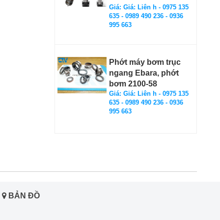
Giá: Giá: Liên h - 0975 135
635 - 0989 490 236 - 0936
995 663
Phớt máy bơm trục
ngang Ebara, phớt
bơm 2100-58
Giá: Giá: Liên h - 0975 135
635 - 0989 490 236 - 0936
995 663
BẢN ĐỒ