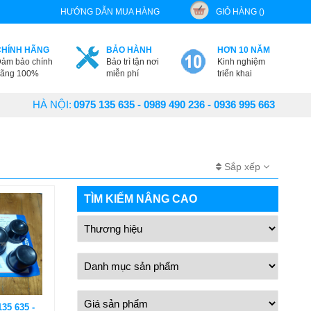
HƯỚNG DẪN MUA HÀNG
GIỎ HÀNG ()
CHÍNH HÃNG
BẢO HÀNH
HƠN 10 NĂM
ảm bảo chính
Bảo trì tận nơi
Kinh nghiệm
ãng 100%
miễn phí
triển khai
HÀ NỘI:
0975 135 635 - 0989 490 236 - 0936 995 663
Sắp xếp
TÌM KIẾM NÂNG CAO
135 635 -