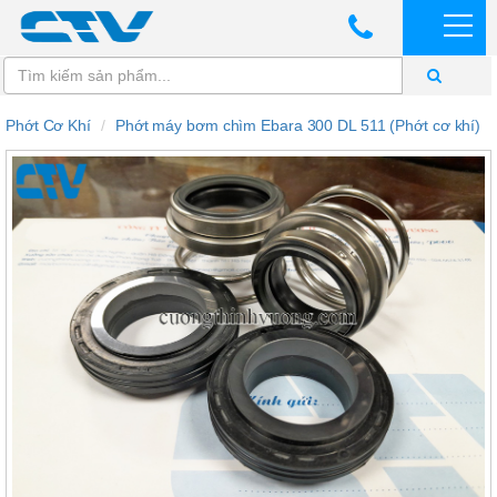
Phớt Cơ Khí
Phớt máy bơm chìm Ebara 300 DL 511 (Phớt cơ khí)