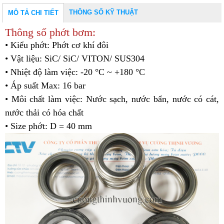
THÔNG SỐ KỸ THUẬT
MÔ TẢ CHI TIẾT
Thông số phớt bơm:
• Kiểu phớt: Phớt cơ khí đôi
• Vật liệu: SiC/ SiC/ VITON/ SUS304
• Nhiệt độ làm việc: -20 °C ~ +180 °C
• Áp suất Max: 16 bar
• Môi chất làm việc: Nước sạch, nước bẩn, nước có cát,
nước thải có hóa chất
• Size phớt: D = 40 mm