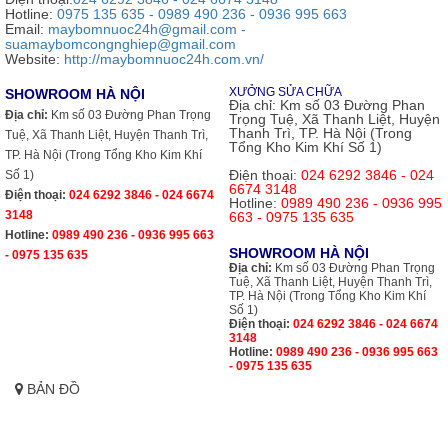
Hotline:
0975 135 635 - 0989 490 236 - 0936 995 663
Email:
maybomnuoc24h@gmail.com -
suamaybomcongnghiep@gmail.com
Website:
http://maybomnuoc24h.com.vn/
XƯỞNG SỬA CHỮA
SHOWROOM HÀ NỘI
Địa chỉ:
Km số 03 Đường Phan
Địa chỉ:
Km số 03 Đường Phan Trọng
Trọng Tuệ, Xã Thanh Liệt, Huyện
Thanh Trì, TP. Hà Nội (Trong
Tuệ, Xã Thanh Liệt, Huyện Thanh Trì,
Tổng Kho Kim Khí Số 1)
TP. Hà Nội (Trong Tổng Kho Kim Khí
Điện thoại:
024 6292 3846 - 024
Số 1)
6674 3148
Điện thoại:
024 6292 3846 - 024 6674
Hotline:
0989 490 236 - 0936 995
3148
663 - 0975 135 635
Hotline:
0989 490 236 - 0936 995 663
SHOWROOM HÀ NỘI
- 0975 135 635
Địa chỉ:
Km số 03 Đường Phan Trọng
Tuệ, Xã Thanh Liệt, Huyện Thanh Trì,
TP. Hà Nội (Trong Tổng Kho Kim Khí
Số 1)
Điện thoại:
024 6292 3846 - 024 6674
3148
Hotline:
0989 490 236 - 0936 995 663
- 0975 135 635
BẢN ĐỒ