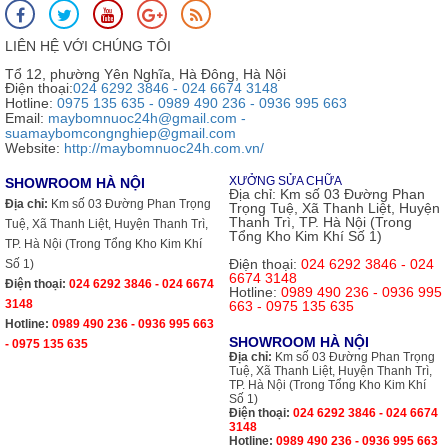
LIÊN HỆ VỚI CHÚNG TÔI
Tổ 12, phường Yên Nghĩa, Hà Đông, Hà Nội
Điện thoại:
024 6292 3846 - 024 6674 3148
Hotline:
0975 135 635 - 0989 490 236 - 0936 995 663
Email:
maybomnuoc24h@gmail.com -
suamaybomcongnghiep@gmail.com
Website:
http://maybomnuoc24h.com.vn/
XƯỞNG SỬA CHỮA
SHOWROOM HÀ NỘI
Địa chỉ:
Km số 03 Đường Phan
Địa chỉ:
Km số 03 Đường Phan Trọng
Trọng Tuệ, Xã Thanh Liệt, Huyện
Thanh Trì, TP. Hà Nội (Trong
Tuệ, Xã Thanh Liệt, Huyện Thanh Trì,
Tổng Kho Kim Khí Số 1)
TP. Hà Nội (Trong Tổng Kho Kim Khí
Điện thoại:
024 6292 3846 - 024
Số 1)
6674 3148
Điện thoại:
024 6292 3846 - 024 6674
Hotline:
0989 490 236 - 0936 995
3148
663 - 0975 135 635
Hotline:
0989 490 236 - 0936 995 663
SHOWROOM HÀ NỘI
- 0975 135 635
Địa chỉ:
Km số 03 Đường Phan Trọng
Tuệ, Xã Thanh Liệt, Huyện Thanh Trì,
TP. Hà Nội (Trong Tổng Kho Kim Khí
Số 1)
Điện thoại:
024 6292 3846 - 024 6674
3148
Hotline:
0989 490 236 - 0936 995 663