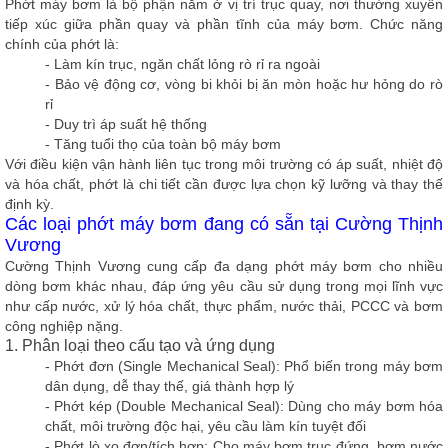
Phớt máy bơm là bộ phận nằm ở vị trí trục quay, nơi thường xuyên
tiếp xúc giữa phần quay và phần tĩnh của máy bơm. Chức năng
chính của phớt là:
- Làm kín trục, ngăn chất lỏng rò rỉ ra ngoài
- Bảo vệ động cơ, vòng bi khỏi bị ăn mòn hoặc hư hỏng do rò
rỉ
- Duy trì áp suất hệ thống
-
Tăng tuổi thọ của toàn bộ máy bơm
Với điều kiện vận hành liên tục trong môi trường có áp suất, nhiệt độ
và hóa chất, phớt là chi tiết cần được lựa chọn kỹ lưỡng và thay thế
định kỳ.
Các loại phớt máy bơm đang có sẵn tại Cường Thịnh
Vương
Cường Thịnh Vương cung cấp đa dạng phớt máy bơm cho nhiều
dòng bơm khác nhau, đáp ứng yêu cầu sử dụng trong mọi lĩnh vực
như cấp nước, xử lý hóa chất, thực phẩm, nước thải, PCCC và bơm
công nghiệp nặng.
1. Phân loại theo cấu tạo và ứng dụng
- Phớt đơn (Single Mechanical Seal):
Phổ biến trong máy bơm
dân dụng, dễ thay thế, giá thành hợp lý
- Phớt kép (Double Mechanical Seal):
Dùng cho máy bơm hóa
chất, môi trường độc hại, yêu cầu làm kín tuyệt đối
- Phớt lò xo đơn/tích hợp:
Cho máy bơm trục đứng, bơm nước